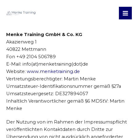
Zum
Mai
Inhalt
Me
springen
Menke Training GmbH & Co. KG
Akazienweg 1
40822 Mettmann
Fon +49 2104 506789
E-Mail: info(at)menketraining(dot)de
Website:
www.menketraining.de
Vertretungsberechtigter: Martin Menke
Umsatzsteuer-Identifikationsnummer gemäß §27a
Umsatzsteuergesetz: DE327894057
Inhaltlich Verantwortlicher gemäß §6 MDStV: Martin
Menke
Der Nutzung von im Rahmen der Impressumspflicht
veröffentlichten Kontaktdaten durch Dritte zur
Übersendung von nicht ausdrücklich angeforderter